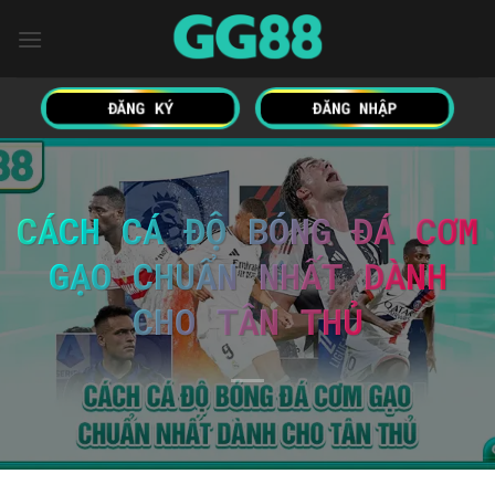
Bỏ
qua
nội
dung
ĐĂNG KÝ
ĐĂNG NHẬP
CÁCH CÁ ĐỘ BÓNG ĐÁ CƠM
GẠO CHUẨN NHẤT DÀNH
CHO TÂN THỦ