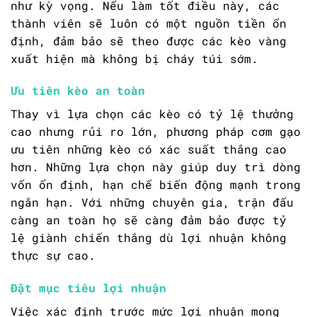
như kỳ vọng. Nếu làm tốt điều này, các
thành viên sẽ luôn có một nguồn tiền ổn
định, đảm bảo sẽ theo được các kèo vàng
xuất hiện mà không bị cháy túi sớm.
Ưu tiên kèo an toàn
Thay vì lựa chọn các kèo có tỷ lệ thưởng
cao nhưng rủi ro lớn, phương pháp cơm gạo
ưu tiên những kèo có xác suất thắng cao
hơn. Những lựa chọn này giúp duy trì dòng
vốn ổn định, hạn chế biến động mạnh trong
ngắn hạn. Với những chuyên gia, trận đấu
càng an toàn họ sẽ càng đảm bảo được tỷ
lệ giành chiến thắng dù lợi nhuận không
thực sự cao.
Đặt mục tiêu lợi nhuận
Việc xác định trước mức lợi nhuận mong