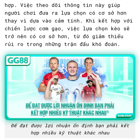
hợp. Việc theo dõi thông tin này giúp
người chơi đưa ra lựa chọn có cơ sở hơn
thay vì dựa vào cảm tính. Khi kết hợp với
chiến lược cơm gạo, việc lựa chọn kèo sẽ
trở nên có cơ sở hơn, từ đó giảm thiểu
rủi ro trong những trận đấu khó đoán.
Để đạt được lợi nhuận ổn định bạn phải kết
hợp nhiều kỹ thuật khác nhau