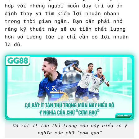
hợp với những người muốn duy trì sự ổn
định thay vì tìm kiếm lợi nhuận nhanh
trong thời gian ngắn. Bạn cần phải nhớ
rằng kỹ thuật này sẽ ưu tiên chất lượng
hơn số lượng tức là chỉ cần có lợi nhuận
là đủ.
Có rất ít tân thủ trong môn này hiểu rõ ý
nghĩa của chữ “cơm gạo”