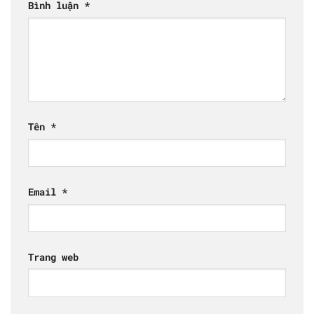
Bình luận
*
Tên
*
Email
*
Trang web