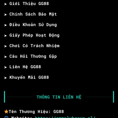
Giới Thiệu GG88
Chính Sách Bảo Mật
Điều Khoản Sử Dụng
Giấy Phép Hoạt Động
Chơi Có Trách Nhiệm
Câu Hỏi Thường Gặp
Liên Hệ GG88
Khuyến Mãi GG88
THÔNG TIN LIÊN HỆ
Tên Thương Hiệu: GG88
Website:
https://emmalybrown.nl/