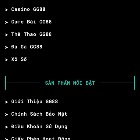
khi nhiều người
định
cả khi cao điểm
truy cập
Casino GG88
Kho
Đa dạng: Thể thao,
Số lượng game hạn
Game Bài GG88
game –
Casino, Nổ hũ, Game
chế, ít khi cập
sản
bài, Xổ số… cập nhật
nhật
phẩm
liên tục
Thể Thao GG88
Nạp
Xử lý nhanh chóng,
Thời gian xử lý
Đá Gà GG88
rút
hỗ trợ nhiều phương
chậm, đôi khi
tiền
thức, minh bạch
phát sinh lỗi
Xổ Số
Chăm
Hỗ trợ 24/7, phản
sóc
Chậm, thiếu sự
hồi siêu tốc, chuyên
khách
đồng bộ
nghiệp
hàng
SẢN PHẨM NỔI BẬT
Khám phá kho game đa dạng mà GG88
Giới Thiệu GG88
đang cung cấp
Chính Sách Bảo Mật
Một trong những yếu tố tạo nên sức hút
mạnh mẽ của GG88 chính là hệ thống trò
Điều Khoản Sử Dụng
chơi phong phú, được phát triển bởi các
nhà cung cấp danh tiếng toàn cầu. Mỗi
Giấy Phép Hoạt Động