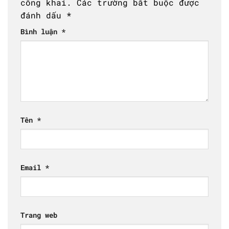
công khai.
Các trường bắt buộc được
đánh dấu
*
Bình luận
*
Tên
*
Email
*
Trang web