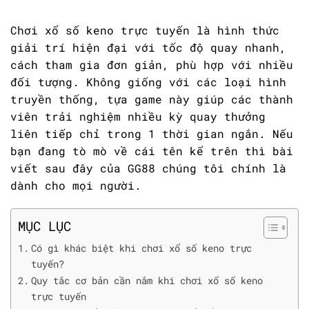
Chơi xổ số keno trực tuyến là hình thức
giải trí hiện đại với tốc độ quay nhanh,
cách tham gia đơn giản, phù hợp với nhiều
đối tượng. Không giống với các loại hình
truyền thống, tựa game này giúp các thành
viên trải nghiệm nhiều kỳ quay thưởng
liên tiếp chỉ trong 1 thời gian ngắn. Nếu
bạn đang tò mò về cái tên kể trên thì bài
viết sau đây của GG88 chúng tôi chính là
dành cho mọi người.
MỤC LỤC
Có gì khác biệt khi chơi xổ số keno trực
tuyến?
Quy tắc cơ bản cần nắm khi chơi xổ số keno
trực tuyến