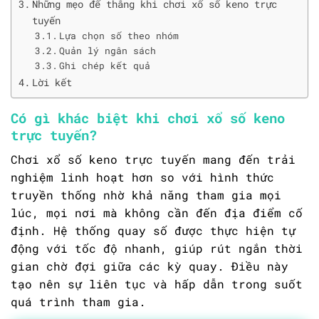
Những mẹo để thắng khi chơi xổ số keno trực
tuyến
Lựa chọn số theo nhóm
Quản lý ngân sách
Ghi chép kết quả
Lời kết
Có gì khác biệt khi chơi xổ số keno
trực tuyến?
Chơi xổ số keno trực tuyến mang đến trải
nghiệm linh hoạt hơn so với hình thức
truyền thống nhờ khả năng tham gia mọi
lúc, mọi nơi mà không cần đến địa điểm cố
định. Hệ thống quay số được thực hiện tự
động với tốc độ nhanh, giúp rút ngắn thời
gian chờ đợi giữa các kỳ quay. Điều này
tạo nên sự liên tục và hấp dẫn trong suốt
quá trình tham gia.