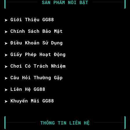
SẢN PHẨM NỔI BẬT
Giới Thiệu GG88
Chính Sách Bảo Mật
Điều Khoản Sử Dụng
Giấy Phép Hoạt Động
Chơi Có Trách Nhiệm
Câu Hỏi Thường Gặp
Liên Hệ GG88
Khuyến Mãi GG88
THÔNG TIN LIÊN HỆ