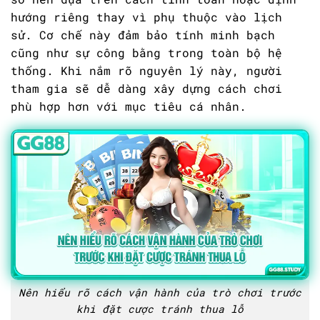
hướng riêng thay vì phụ thuộc vào lịch
sử. Cơ chế này đảm bảo tính minh bạch
cũng như sự công bằng trong toàn bộ hệ
thống. Khi nắm rõ nguyên lý này, người
tham gia sẽ dễ dàng xây dựng cách chơi
phù hợp hơn với mục tiêu cá nhân.
Nên hiểu rõ cách vận hành của trò chơi trước
khi đặt cược tránh thua lỗ