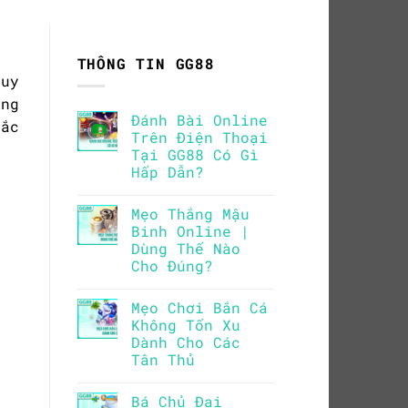
THÔNG TIN GG88
Tuy
ăng
Đánh Bài Online
hắc
Trên Điện Thoại
n
Tại GG88 Có Gì
Hấp Dẫn?
Không
có
Mẹo Thắng Mậu
bình
luận
Binh Online |
ở
Dùng Thế Nào
Đánh
Bài
Cho Đúng?
Online
Trên
Không
Điện
có
Mẹo Chơi Bắn Cá
Thoại
bình
Tại
luận
Không Tốn Xu
ở
GG88
Dành Cho Các
Mẹo
Có
Thắng
Gì
Tân Thủ
Mậu
Hấp
Binh
Không
Dẫn?
Online
có
Bá Chủ Đại
|
bình