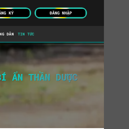
ĂNG KÝ
ĐĂNG NHẬP
NG DẪN
TIN TỨC
BÍ ẨN THẦN DƯỢC