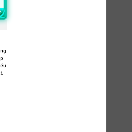
i
ỡng
ấp
yếu
ài