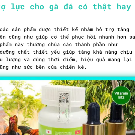
rợ lực cho gà đá có thật hay
các sản phẩm được thiết kế nhằm hỗ trợ tăng
ền cũng như giúp cơ thể phục hồi nhanh hơn s
phẩm này thường chứa các thành phần như
dưỡng chất thiết yếu giúp tăng khả năng chịu
u lượng và đúng thời điểm, hiệu quả mang lại
ũng như sức bền của chiến kê.