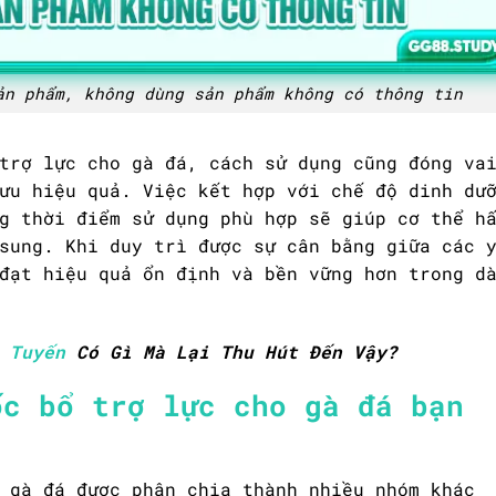
ản phẩm, không dùng sản phẩm không có thông tin
trợ lực cho gà đá, cách sử dụng cũng đóng va
ưu hiệu quả. Việc kết hợp với chế độ dinh dư
g thời điểm sử dụng phù hợp sẽ giúp cơ thể h
sung. Khi duy trì được sự cân bằng giữa các 
đạt hiệu quả ổn định và bền vững hơn trong d
 Tuyến
Có Gì Mà Lại Thu Hút Đến Vậy?
ốc bổ trợ lực cho gà đá bạn
 gà đá được phân chia thành nhiều nhóm khác