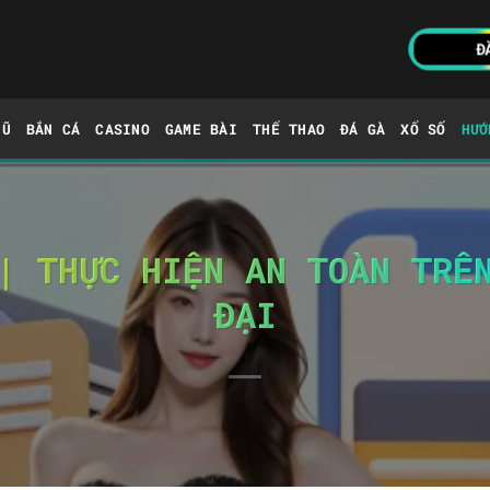
Đ
HŨ
BẮN CÁ
CASINO
GAME BÀI
THỂ THAO
ĐÁ GÀ
XỔ SỐ
HƯỚ
| THỰC HIỆN AN TOÀN TRÊ
ĐẠI