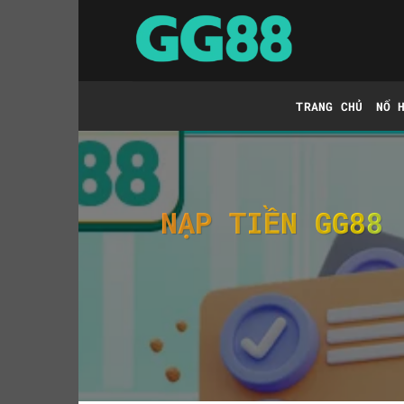
Bỏ
qua
nội
dung
TRANG CHỦ
NỔ 
NẠP TIỀN GG88 