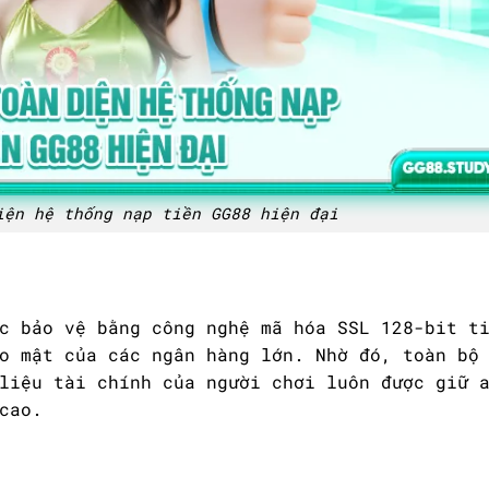
iện hệ thống nạp tiền GG88 hiện đại
c bảo vệ bằng công nghệ mã hóa SSL 128-bit t
o mật của các ngân hàng lớn. Nhờ đó, toàn bộ
liệu tài chính của người chơi luôn được giữ 
cao.