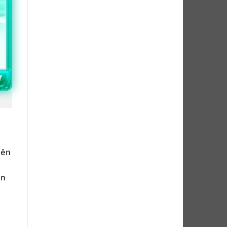
iên
an