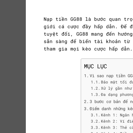
Nạp tiền GG88 là bước quan trọ
giới cá cược đầy hấp dẫn. Để đ
tuyệt đối, GG88 mang đến hướng
sẵn sàng để biến tài khoản từ 
tham gia mọi kèo cược hấp dẫn.
MỤC LỤC
Vì sao nạp tiền GG
Bảo mật tối đ
Xử lý gần như
Đa dạng phươn
3 bước cơ bản để n
Điểm danh những kê
Kênh 1: Ngân 
Kênh 2: Ví đi
Kênh 3: Thẻ c