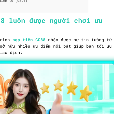
điện tử (USDT)
88 luôn được người chơi ưu
trình
nạp tiền GG88
nhận được sự tin tưởng từ
sở hữu nhiều ưu điểm nổi bật giúp bạn tối ưu
iao dịch: