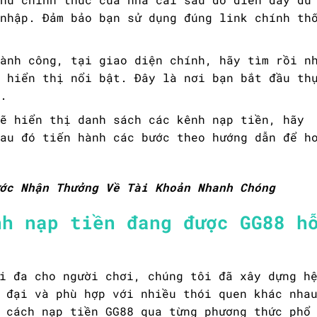
nhập. Đảm bảo bạn sử dụng đúng link chính th
ành công, tại giao diện chính, hãy tìm rồi n
 hiển thị nổi bật. Đây là nơi bạn bắt đầu th
.
ẽ hiển thị danh sách các kênh nạp tiền, hãy
au đó tiến hành các bước theo hướng dẫn để h
ớc Nhận Thưởng Về Tài Khoản Nhanh Chóng
nh nạp tiền đang được GG88 h
i đa cho người chơi, chúng tôi đã xây dựng h
 đại và phù hợp với nhiều thói quen khác nha
 cách nạp tiền GG88 qua từng phương thức phổ