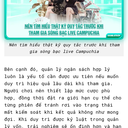
Nên tìm hiểu thật kỹ quy tắc trước khi tham
gia sòng bạc live Campuchia
Bên cạnh đó, quản lý ngân sách hợp lý
luôn là yếu tố cần được ưu tiên nếu muốn
duy trì hiệu quả lâu dài khi tham gia.
Người chơi nên thiết lập mức cược phù
hợp, đồng thời đặt ra giới hạn cụ thể cho
từng phiên để tránh rơi vào trạng thái
mất kiểm soát khi kết quả không như mong
đợi. Khi duy trì được kỷ luật trong quản
lý vốn, trải nghiệm sẽ ổn định hơn và hạn