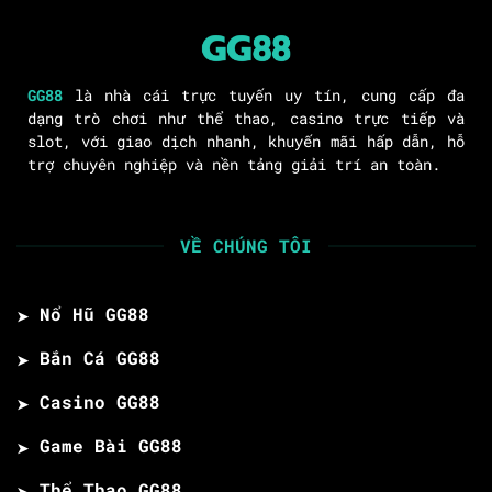
Giàu
Quả
Cùng
Trám
GG88
|
Kỹ
Thuật
Chỉ
GG88
là nhà cái trực tuyến uy tín, cung cấp đa
Dành
Cho
dạng trò chơi như thể thao, casino trực tiếp và
Cao
Thủ
slot, với giao dịch nhanh, khuyến mãi hấp dẫn, hỗ
trợ chuyên nghiệp và nền tảng giải trí an toàn.
VỀ CHÚNG TÔI
Nổ Hũ GG88
Bắn Cá GG88
Casino GG88
Game Bài GG88
Thể Thao GG88