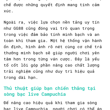
chế được những quyết định mang tính cảm
xúc.
Ngoài ra, việc lựa chọn nền tảng uy tín
như GG88 cũng đóng vai trò quan trọng
trong việc đảm bảo tính minh bạch và an
toàn khi tham gia. Một hệ thống vận hành
ổn định, hình ảnh rõ nét cùng cơ chế trả
thưởng minh bạch sẽ giúp người chơi yên
tâm hơn trong từng ván cược. Đây là yếu
tố cốt lõi góp phần nâng cao chất lượng
trải nghiệm cũng như duy trì hiệu quả
trong dài hạn.
Thủ thuật giúp bạn chiến thắng tại
sòng bạc live Campuchia
Để nâng cao hiệu quả khi tham gia sòng
bạc live Campuchia, người chơi có thể áp