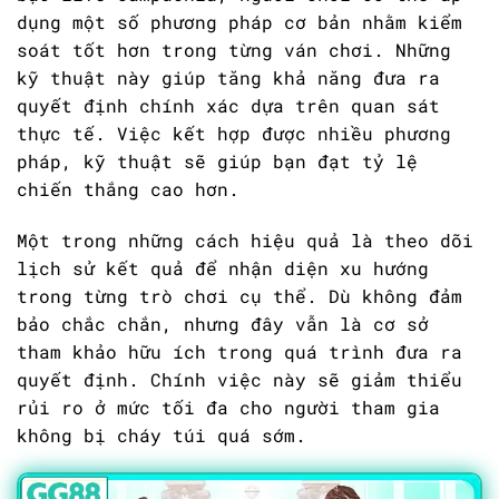
dụng một số phương pháp cơ bản nhằm kiểm
soát tốt hơn trong từng ván chơi. Những
kỹ thuật này giúp tăng khả năng đưa ra
quyết định chính xác dựa trên quan sát
thực tế. Việc kết hợp được nhiều phương
pháp, kỹ thuật sẽ giúp bạn đạt tỷ lệ
chiến thắng cao hơn.
Một trong những cách hiệu quả là theo dõi
lịch sử kết quả để nhận diện xu hướng
trong từng trò chơi cụ thể. Dù không đảm
bảo chắc chắn, nhưng đây vẫn là cơ sở
tham khảo hữu ích trong quá trình đưa ra
quyết định. Chính việc này sẽ giảm thiểu
rủi ro ở mức tối đa cho người tham gia
không bị cháy túi quá sớm.