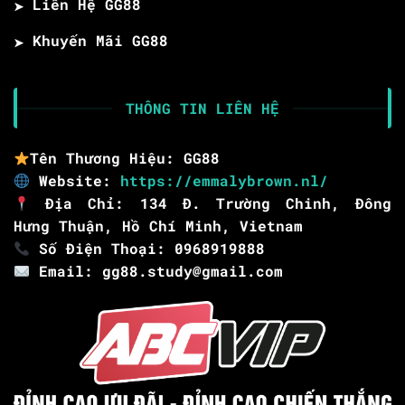
Liên Hệ GG88
Khuyến Mãi GG88
THÔNG TIN LIÊN HỆ
Tên Thương Hiệu: GG88
Website:
https://emmalybrown.nl/
Địa Chỉ: 134 Đ. Trường Chinh, Đông
Hưng Thuận, Hồ Chí Minh, Vietnam
Số Điện Thoại: 0968919888
Email:
gg88.study@gmail.com