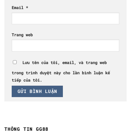
Email
*
Trang web
Lưu tên của tôi, email, và trang web
trong trình duyệt này cho lần bình luận kế
tiếp của tôi.
THÔNG TIN GG88