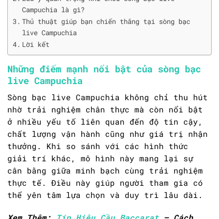
Campuchia là gì?
Thủ thuật giúp bạn chiến thắng tại sòng bạc
live Campuchia
Lời kết
Những điểm mạnh nổi bật của sòng bạc
live Campuchia
Sòng bạc live Campuchia không chỉ thu hút
nhờ trải nghiệm chân thực mà còn nổi bật
ở nhiều yếu tố liên quan đến độ tin cậy,
chất lượng vận hành cũng như giá trị nhận
thưởng. Khi so sánh với các hình thức
giải trí khác, mô hình này mang lại sự
cân bằng giữa minh bạch cùng trải nghiệm
thực tế. Điều này giúp người tham gia có
thể yên tâm lựa chọn và duy trì lâu dài.
Xem Thêm:
Tín Hiệu Cầu Baccarat
– Cách