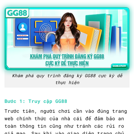
Khám phá quy trình đăng ký GG88 cực kỳ dễ
thực hiện
Bước 1: Truy cập GG88
Trước tiên, người chơi cần vào đúng trang
web chính thức của nhà cái để đảm bảo an
toàn thông tin cũng như tránh các rủi ro
giả mạo. Sau khi vào giao diện trang chủ,