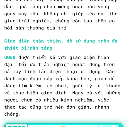
đầu, quà tặng chào mừng hoặc các vòng
quay may mắn. Không chỉ giúp kéo dài thời
gian trải nghiệm, chúng còn tạo thêm cơ
hội săn thưởng giá trị.
Giao diện thân thiện, dễ sử dụng trên đa
thiết bị/nền tảng
GG88
được thiết kế với giao diện hiện
đại, tối ưu trải nghiệm người dùng trên
cả máy tính lẫn điện thoại di động. Các
danh mục được sắp xếp khoa học, giúp dễ
dàng tìm kiếm trò chơi, quản lý tài khoản
và thực hiện giao dịch. Ngay cả với những
người chưa có nhiều kinh nghiệm, việc
thao tác cũng trở nên đơn giản, nhanh
chóng.