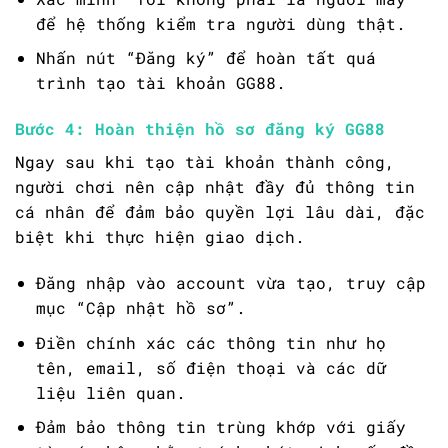
để hệ thống kiểm tra người dùng thật.
Nhấn nút “Đăng ký” để hoàn tất quá
trình tạo tài khoản GG88.
Bước 4: Hoàn thiện hồ sơ đăng ký GG88
Ngay sau khi tạo tài khoản thành công,
người chơi nên cập nhật đầy đủ thông tin
cá nhân để đảm bảo quyền lợi lâu dài, đặc
biệt khi thực hiện giao dịch.
Đăng nhập vào account vừa tạo, truy cập
mục “Cập nhật hồ sơ”.
Điền chính xác các thông tin như họ
tên, email, số điện thoại và các dữ
liệu liên quan.
Đảm bảo thông tin trùng khớp với giấy