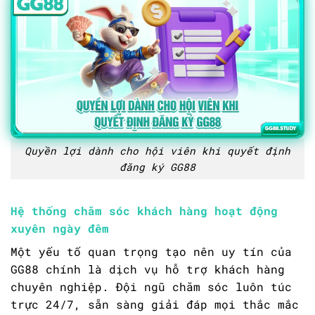
Quyền lợi dành cho hội viên khi quyết định
đăng ký GG88
Hệ thống chăm sóc khách hàng hoạt động
xuyên ngày đêm
Một yếu tố quan trọng tạo nên uy tín của
GG88 chính là dịch vụ hỗ trợ khách hàng
chuyên nghiệp. Đội ngũ chăm sóc luôn túc
trực 24/7, sẵn sàng giải đáp mọi thắc mắc