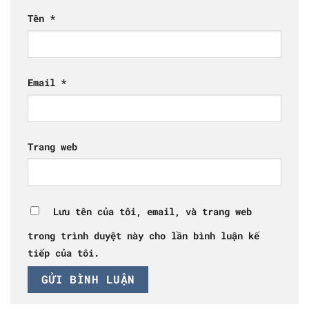
Tên
*
Email
*
Trang web
Lưu tên của tôi, email, và trang web
trong trình duyệt này cho lần bình luận kế
tiếp của tôi.