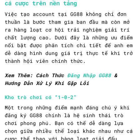
cá cược trên nền tảng
Việc tạo account tại GG88 không chỉ đơn
thuần là bước tham gia ban đầu mà còn mở
ra hàng loạt cơ hội trải nghiệm giải trí
chất lượng cao. Dưới đây là những ưu điểm
nổi bật được phân tích chi tiết để anh em
dễ dàng hình dung giá trị thực tế khi trở
thành hội viên chính thức.
Xem Thêm: Cách Thức
Đăng Nhập GG88
&
Hướng Dẫn Xử Lý Khi Gặp Lỗi
Kho trò chơi có “1-0-2”
Một trong những điểm mạnh đáng chú ý khi
đăng ký GG88 chính là hệ sinh thái trò
chơi phong phú. Bạn có thể dễ dàng lựa
chọn giữa nhiều thể loại khác nhau như cá
cược thể thao với hàng loạt giải đấu,